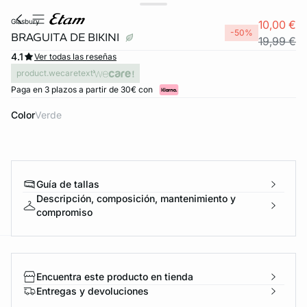
glasbury
10,00 €
-50%
BRAGUITA DE BIKINI
19,99 €
4.1
Ver todas las reseñas
product.wecaretext
Paga en 3 plazos a partir de 30€ con
Color
verde
Guía de tallas
Descripción, composición, mantenimiento y
compromiso
ard
question
Encuentra este producto en tienda
Entregas y devoluciones