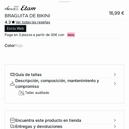
perfect
16,99 €
BRAGUITA DE BIKINI
4.3
Ver todas las reseñas
Exclu Web
Paga en 3 plazos a partir de 30€ con
Color
rojo
Guía de tallas
Descripción, composición, mantenimiento y
compromiso
Taller auditado
ard
question
Encuentra este producto en tienda
Entregas y devoluciones