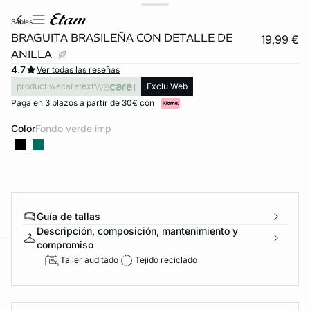
sables
BRAGUITA BRASILEÑA CON DETALLE DE
19,99 €
ANILLA
4.7
Ver todas las reseñas
product.wecaretext
Exclu Web
Paga en 3 plazos a partir de 30€ con
Color
fondo verde imp
Guía de tallas
Descripción, composición, mantenimiento y
compromiso
Taller auditado
Tejido reciclado
ard
question