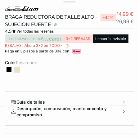
control byetam
14,99 €
BRAGA REDUCTORA DE TALLE ALTO -
-44%
26,99 €
SUJECIÓN FUERTE
4.5
Ver todas las reseñas
product.wecaretext
3x2 REBAJAS
Lencería invisible
REBAJAS: ¡Ahora 3x2 en TODO*!
Paga en 3 plazos a partir de 30€ con
Color
rosa nude
Guía de tallas
Descripción, composición, mantenimiento y
compromiso
ard
question