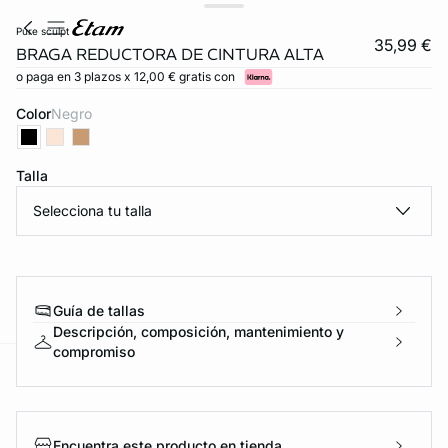
pure sculpt
35,99 €
BRAGA REDUCTORA DE CINTURA ALTA
o paga en 3 plazos x 12,00 € gratis con
Color
negro
Talla
Selecciona tu talla
Guía de tallas
Descripción, composición, mantenimiento y
compromiso
ard
question
Encuentra este producto en tienda