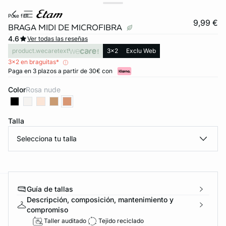
pure fit®
9,99 €
BRAGA MIDI DE MICROFIBRA
4.6
Ver todas las reseñas
product.wecaretext
3x2
Exclu Web
3x2 en braguitas*
Paga en 3 plazos a partir de 30€ con
Color
rosa nude
Talla
Selecciona tu talla
Guía de tallas
ard
question
Descripción, composición, mantenimiento y
compromiso
Taller auditado
Tejido reciclado