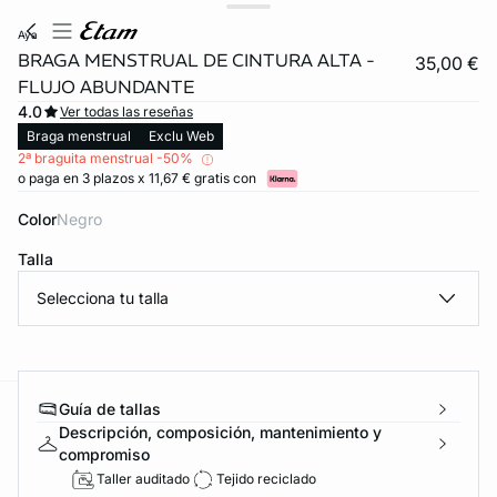
aya
BRAGA MENSTRUAL DE CINTURA ALTA -
35,00 €
FLUJO ABUNDANTE
4.0
Ver todas las reseñas
Braga menstrual
Exclu Web
2ª braguita menstrual -50%
o paga en 3 plazos x 11,67 € gratis con
Color
negro
Talla
Selecciona tu talla
Guía de tallas
ard
question
Descripción, composición, mantenimiento y
compromiso
Taller auditado
Tejido reciclado