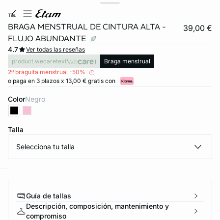
tila
BRAGA MENSTRUAL DE CINTURA ALTA -
39,00 €
FLUJO ABUNDANTE
4.7
Ver todas las reseñas
product.wecaretext
Braga menstrual
2ª braguita menstrual -50%
o paga en 3 plazos x 13,00 € gratis con
Color
negro
Talla
FORT INVISIBLE
ubrir
Selecciona tu talla
ard
question
Guía de tallas
Descripción, composición, mantenimiento y
compromiso