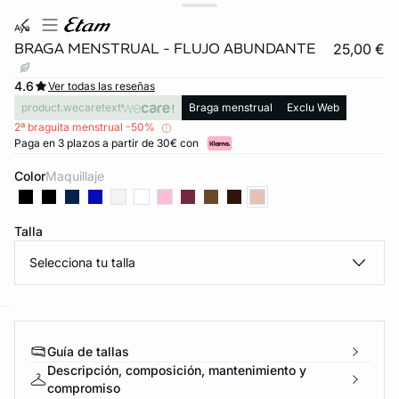
aya
BRAGA MENSTRUAL - FLUJO ABUNDANTE
25,00 €
4.6
Ver todas las reseñas
product.wecaretext
Braga menstrual
Exclu Web
2ª braguita menstrual -50%
Paga en 3 plazos a partir de 30€ con
Color
maquillaje
Talla
FORT INVISIBLE
ubrir
Selecciona tu talla
ard
question
Guía de tallas
Descripción, composición, mantenimiento y
compromiso