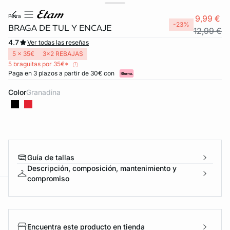
petra
9,99 €
-23%
BRAGA DE TUL Y ENCAJE
12,99 €
4.7
Ver todas las reseñas
5 x 35€
3x2 REBAJAS
5 braguitas por 35€*
Paga en 3 plazos a partir de 30€ con
Color
granadina
Guía de tallas
Descripción, composición, mantenimiento y
compromiso
ard
question
Encuentra este producto en tienda