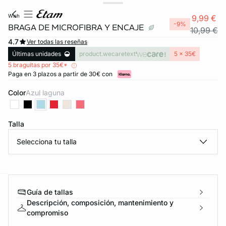
wish
9,99 €
-9%
BRAGA DE MICROFIBRA Y ENCAJE
10,99 €
4.7
Ver todas las reseñas
Últimas unidades
product.wecaretext
5 x 35€
5 braguitas por 35€*
Paga en 3 plazos a partir de 30€ con
Color
azul laguna
Talla
Selecciona tu talla
Guía de tallas
ard
question
Descripción, composición, mantenimiento y
compromiso