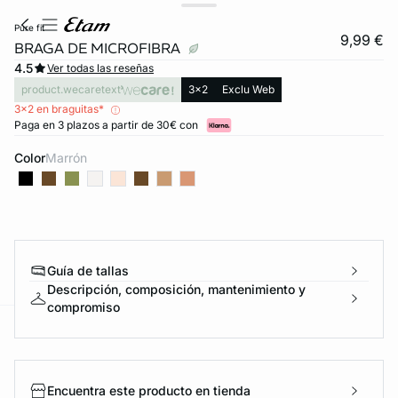
pure fit
9,99 €
BRAGA DE MICROFIBRA
4.5
Ver todas las reseñas
product.wecaretext
3x2
Exclu Web
3x2 en braguitas*
Paga en 3 plazos a partir de 30€ con
Color
marrón
Guía de tallas
Descripción, composición, mantenimiento y
compromiso
ard
question
Encuentra este producto en tienda