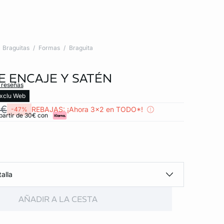
Braguitas
Formas
Braguita
E ENCAJE Y SATÉN
s reseñas
xclu Web
 €
REBAJAS: ¡Ahora 3x2 en TODO*!
-47%
partir de 30€ con
alla
AÑADIR A LA CESTA