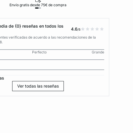
Envío gratis desde 75€ de compra
D
dia de {0} reseñas en todos los
4.6
/5
entes verificadas de acuerdo a las recomendaciones de la
8.
Perfecto
Grande
as
Ver todas las reseñas