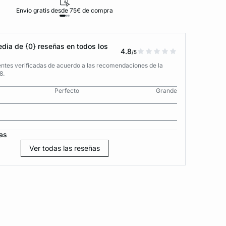
Envío gratis desde 75€ de compra
D
dia de {0} reseñas en todos los
4.8
/5
entes verificadas de acuerdo a las recomendaciones de la
8.
Perfecto
Grande
as
Ver todas las reseñas