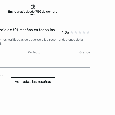
Envío gratis desde 75€ de compra
D
dia de {0} reseñas en todos los
4.6
/5
entes verificadas de acuerdo a las recomendaciones de la
8.
Perfecto
Grande
as
Ver todas las reseñas