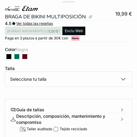
premiere
19,99 €
BRAGA DE BIKINI MULTIPOSICIÓN
4.5
Ver todas las reseñas
product.wecaretext
Exclu Web
Paga en 3 plazos a partir de 30€ con
Color
negra
Talla
Selecciona tu talla
Guía de tallas
Descripción, composición, mantenimiento y
ard
question
compromiso
Taller auditado
Tejido reciclado