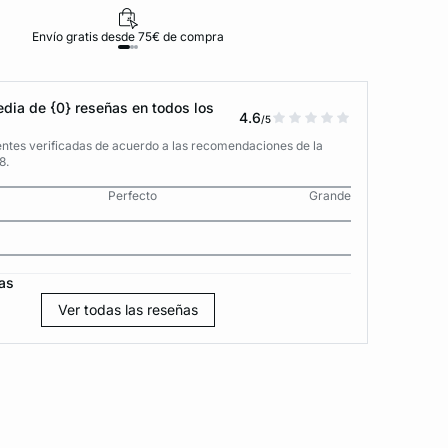
Envío gratis desde 75€ de compra
D
dia de {0} reseñas en todos los
4.6
/5
entes verificadas de acuerdo a las recomendaciones de la
8.
Perfecto
Grande
as
Ver todas las reseñas