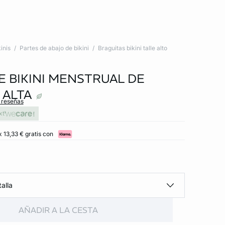
inis
Partes de abajo de bikini
Braguitas bikini talle alto
E BIKINI MENSTRUAL DE
 ALTA
s reseñas
xt
 13,33 € gratis con
alla
AÑADIR A LA CESTA