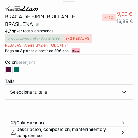
tresse swim
9,99 €
BRAGA DE BIKINI BRILLANTE
-41%
16,99 €
BRASILEÑA
4.7
Ver todas las reseñas
product.wecaretext
3x2 REBAJAS
REBAJAS: ¡Ahora 3x2 en TODO*!
Paga en 3 plazos a partir de 30€ con
Color
berenjena
Talla
FORT INVISIBLE
ubrir
Selecciona tu talla
ard
question
Guía de tallas
Descripción, composición, mantenimiento y
compromiso