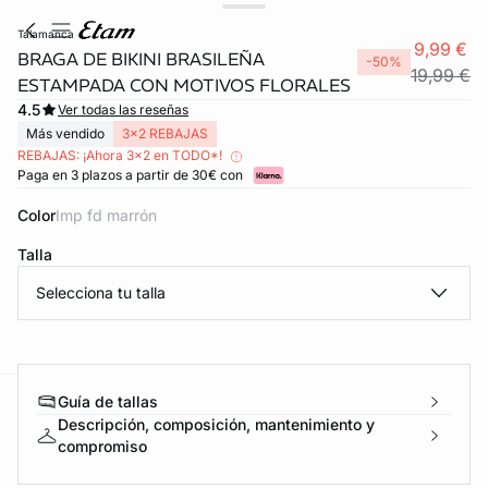
talamanca
9,99 €
BRAGA DE BIKINI BRASILEÑA
-50%
19,99 €
ESTAMPADA CON MOTIVOS FLORALES
4.5
Ver todas las reseñas
Más vendido
3x2 REBAJAS
REBAJAS: ¡Ahora 3x2 en TODO*!
Paga en 3 plazos a partir de 30€ con
Color
imp fd marrón
Talla
FORT INVISIBLE
Selecciona tu talla
ubrir
Guía de tallas
ard
question
Descripción, composición, mantenimiento y
compromiso