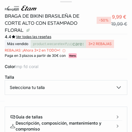
papagayo
BRAGA DE BIKINI BRASILEÑA DE
9,99 €
-50%
CORTE ALTO CON ESTAMPADO
19,99 €
FLORAL
4.4
Ver todas las reseñas
Más vendido
product.wecaretext
3x2 REBAJAS
REBAJAS: ¡Ahora 3x2 en TODO*!
Paga en 3 plazos a partir de 30€ con
Color
imp fd coral
Talla
Selecciona tu talla
ard
question
Guía de tallas
Descripción, composición, mantenimiento y
compromiso