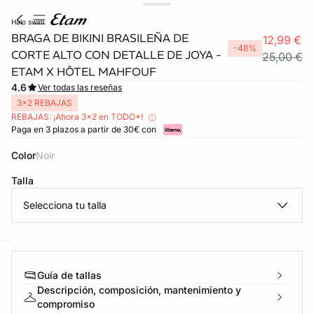
halo swim
BRAGA DE BIKINI BRASILEÑA DE
12,99 €
-48%
CORTE ALTO CON DETALLE DE JOYA -
25,00 €
ETAM X HÔTEL MAHFOUF
4.6
Ver todas las reseñas
3x2 REBAJAS
REBAJAS: ¡Ahora 3x2 en TODO*!
Paga en 3 plazos a partir de 30€ con
Color
noir
Talla
Selecciona tu talla
ard
question
Guía de tallas
Descripción, composición, mantenimiento y
compromiso