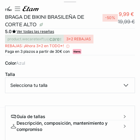
flow
9,99 €
BRAGA DE BIKINI BRASILEÑA DE
-50%
19,99 €
CORTE ALTO
5.0
Ver todas las reseñas
product.wecaretext
3x2 REBAJAS
REBAJAS: ¡Ahora 3x2 en TODO*!
Paga en 3 plazos a partir de 30€ con
Color
azul
Talla
Selecciona tu talla
Guía de tallas
ard
question
Descripción, composición, mantenimiento y
compromiso