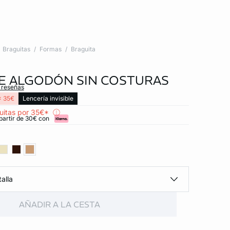
Braguitas
Formas
Braguita
E ALGODÓN SIN COSTURAS
s reseñas
x 35€
Lencería invisible
uitas por 35€*
partir de 30€ con
alla
AÑADIR A LA CESTA