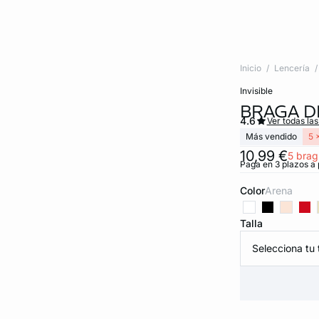
Inicio
Lencería
invisible
BRAGA D
4.6
Ver todas la
Más vendido
5 
10,99 €
5 brag
Paga en 3 plazos a 
Color
arena
Talla
Selecciona tu t