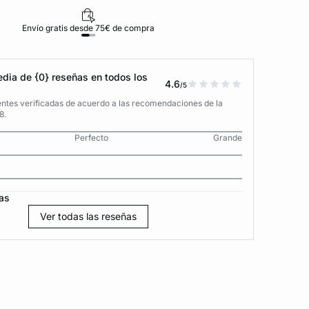
Envío gratis desde 75€ de compra
D
dia de {0} reseñas en todos los
4.6
/5
entes verificadas de acuerdo a las recomendaciones de la
8.
Perfecto
Grande
as
Ver todas las reseñas