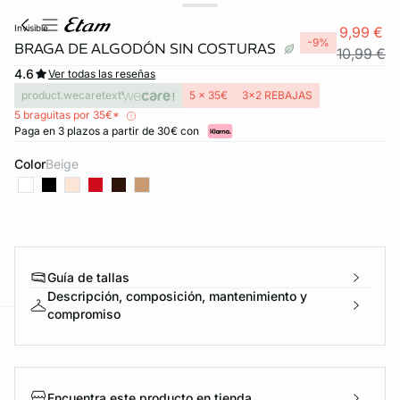
invisible
9,99 €
-9%
BRAGA DE ALGODÓN SIN COSTURAS
10,99 €
4.6
Ver todas las reseñas
product.wecaretext
5 x 35€
3x2 REBAJAS
5 braguitas por 35€*
Paga en 3 plazos a partir de 30€ con
Color
beige
FORT INVISIBLE
ubrir
Guía de tallas
Descripción, composición, mantenimiento y
compromiso
ard
question
Encuentra este producto en tienda