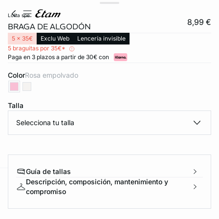
lolita spe
8,99 €
BRAGA DE ALGODÓN
5 x 35€
Exclu Web
Lencería invisible
5 braguitas por 35€*
Paga en 3 plazos a partir de 30€ con
Color
rosa empolvado
Talla
Selecciona tu talla
Guía de tallas
Descripción, composición, mantenimiento y
ard
question
compromiso