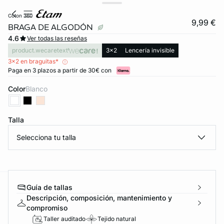
coton 360
9,99 €
BRAGA DE ALGODÓN
4.6
Ver todas las reseñas
product.wecaretext
3x2
Lencería invisible
3x2 en braguitas*
Paga en 3 plazos a partir de 30€ con
Color
blanco
Talla
Selecciona tu talla
Guía de tallas
ard
question
Descripción, composición, mantenimiento y
compromiso
Taller auditado
Tejido natural