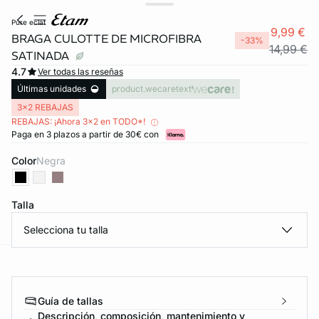
pure eclat
9,99 €
BRAGA CULOTTE DE MICROFIBRA
-33%
14,99 €
SATINADA
4.7
Ver todas las reseñas
Últimas unidades
product.wecaretext
3x2 REBAJAS
REBAJAS: ¡Ahora 3x2 en TODO*!
Paga en 3 plazos a partir de 30€ con
Color
negra
Talla
Selecciona tu talla
ard
question
Guía de tallas
Descripción, composición, mantenimiento y