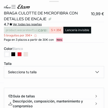
power
BRAGA CULOTTE DE MICROFIBRA CON
10,99 €
DETALLES DE ENCAJE
4.7
Ver todas las reseñas
product.wecaretext
5 x 35€
Lencería invisible
5 braguitas por 35€*
Paga en 3 plazos a partir de 30€ con
Color
blanco
Talla
Selecciona tu talla
ard
question
Guía de tallas
Descripción, composición, mantenimiento y
compromiso