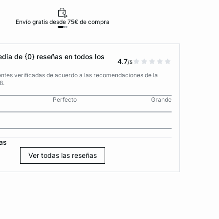
Envío gratis desde 75€ de compra
D
dia de {0} reseñas en todos los
4.7
/5
entes verificadas de acuerdo a las recomendaciones de la
8.
Perfecto
Grande
as
Ver todas las reseñas