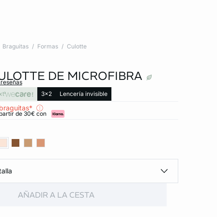
Braguitas
Formas
Culotte
ULOTTE DE MICROFIBRA
 reseñas
xt
3x2
Lencería invisible
braguitas*
partir de 30€ con
alla
AÑADIR A LA CESTA