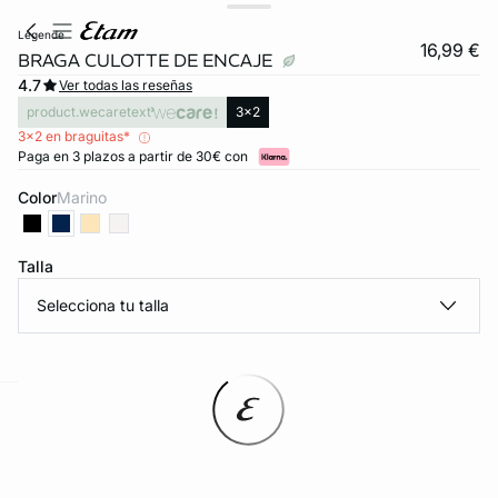
legende
16,99 €
BRAGA CULOTTE DE ENCAJE
4.7
Ver todas las reseñas
product.wecaretext
3x2
3x2 en braguitas*
Paga en 3 plazos a partir de 30€ con
Color
marino
Talla
Selecciona tu talla
ard
question