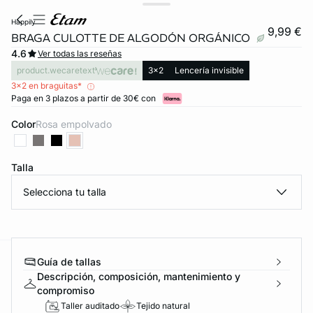
happily
9,99 €
BRAGA CULOTTE DE ALGODÓN ORGÁNICO
4.6
Ver todas las reseñas
product.wecaretext
3x2
Lencería invisible
3x2 en braguitas*
Paga en 3 plazos a partir de 30€ con
Color
rosa empolvado
Talla
Selecciona tu talla
Guía de tallas
ard
question
Descripción, composición, mantenimiento y
compromiso
Taller auditado
Tejido natural