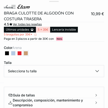
invisible
BRAGA CULOTTE DE ALGODÓN CON
10,99 €
COSTURA TRASERA
4.5
Ver todas las reseñas
Últimas unidades
5 x 35€
Lencería invisible
5 braguitas por 35€*
Paga en 3 plazos a partir de 30€ con
Color
arena
Talla
Selecciona tu talla
ard
question
Guía de tallas
Descripción, composición, mantenimiento y
compromiso