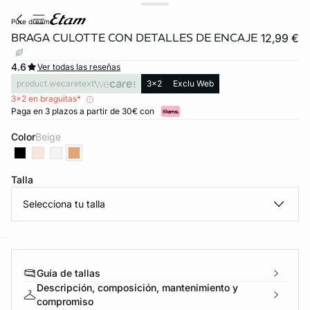
pure dream
BRAGA CULOTTE CON DETALLES DE ENCAJE
12,99 €
4.6
Ver todas las reseñas
product.wecaretext
3x2
Exclu Web
3x2 en braguitas*
Paga en 3 plazos a partir de 30€ con
Color
beige
Talla
Selecciona tu talla
ard
question
Guía de tallas
Descripción, composición, mantenimiento y
compromiso