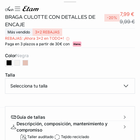
crush
7,99 €
BRAGA CULOTTE CON DETALLES DE
-20%
9,99 €
ENCAJE
Más vendido
3x2 REBAJAS
REBAJAS: ¡Ahora 3x2 en TODO*!
Paga en 3 plazos a partir de 30€ con
Color
negra
Talla
FORT INVISIBLE
Selecciona tu talla
ubrir
Guía de tallas
ard
question
Descripción, composición, mantenimiento y
compromiso
Taller auditado
Tejido reciclado