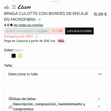
soul
BRAGA CULOTTE CON BORDES DE ENCAJE
10,99 €
EN MICROFIBRA
4.6
Ver todas las reseñas
product.wecaretext
5 x 35€
Lencería invisible
5 braguitas por 35€*
Paga en 3 plazos a partir de 30€ con
Color
negro
Talla
Selecciona tu talla
ard
question
Guía de tallas
Descripción, composición, mantenimiento y
compromiso