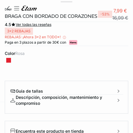
desir
7,99 €
-53%
BRAGA CON BORDADO DE CORAZONES
16,99 €
4.5
Ver todas las reseñas
3x2 REBAJAS
REBAJAS: ¡Ahora 3x2 en TODO*!
Paga en 3 plazos a partir de 30€ con
Color
rosa
Guía de tallas
Descripción, composición, mantenimiento y
compromiso
ard
question
Encuentra este producto en tienda