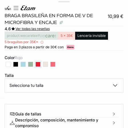
wish
BRAGA BRASILEÑA EN FORMA DE V DE
10,99 €
MICROFIBRA Y ENCAJE
4.6
Ver todas las reseñas
product.wecaretext
5 x 35€
Lencería invisible
5 braguitas por 35€*
Paga en 3 plazos a partir de 30€ con
Color
rojo
Talla
Selecciona tu talla
ard
question
Guía de tallas
Descripción, composición, mantenimiento y
compromiso