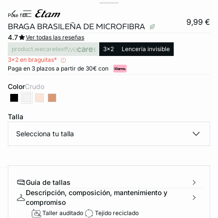
pure fit®
9,99 €
BRAGA BRASILEÑA DE MICROFIBRA
4.7
Ver todas las reseñas
product.wecaretext
3x2
Lencería invisible
3x2 en braguitas*
Paga en 3 plazos a partir de 30€ con
Color
crudo
Talla
Selecciona tu talla
Guía de tallas
ard
question
Descripción, composición, mantenimiento y
compromiso
Taller auditado
Tejido reciclado