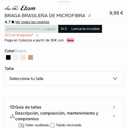
pure fit®
9,99 €
BRAGA BRASILEÑA DE MICROFIBRA
4.7
Ver todas las reseñas
product.wecaretext
3x2
Lencería invisible
3x2 en braguitas*
Paga en 3 plazos a partir de 30€ con
Color
negra
Talla
Selecciona tu talla
Guía de tallas
ard
question
Descripción, composición, mantenimiento y
compromiso
Taller auditado
Tejido reciclado