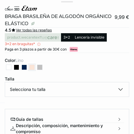
coton 360
BRAGA BRASILEÑA DE ALGODÓN ORGÁNICO
9,99 €
ELÁSTICO
4.5
Ver todas las reseñas
product.wecaretext
3x2
Lencería invisible
3x2 en braguitas*
Paga en 3 plazos a partir de 30€ con
Color
lino
Talla
FORT INVISIBLE
ubrir
Selecciona tu talla
ard
question
Guía de tallas
Descripción, composición, mantenimiento y
compromiso