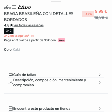
dalhia
9,99 €
BRAGA BRASILEÑA CON DETALLES
-47%
18,99 €
BORDADOS
4.8
Ver todas las reseñas
3x2
3x2 en braguitas*
Paga en 3 plazos a partir de 30€ con
Color
kaki
Guía de tallas
Descripción, composición, mantenimiento y
compromiso
ard
question
Encuentra este producto en tienda