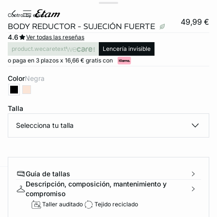
control by etam
49,99 €
BODY REDUCTOR - SUJECIÓN FUERTE
4.6
Ver todas las reseñas
product.wecaretext
Lencería invisible
o paga en 3 plazos x 16,66 € gratis con
Color
negra
Talla
Selecciona tu talla
FORT INVISIBLE
ubrir
Guía de tallas
Descripción, composición, mantenimiento y
ard
question
compromiso
Taller auditado
Tejido reciclado