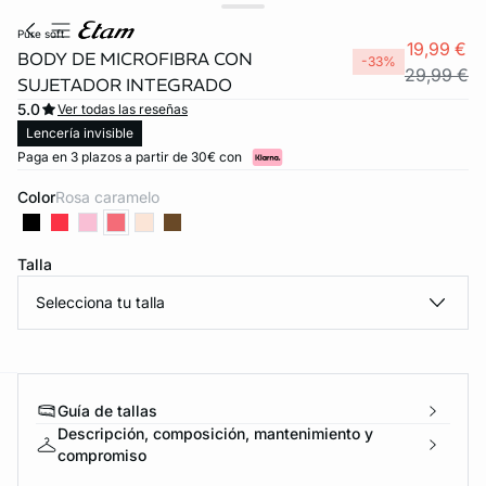
pure soft
19,99 €
BODY DE MICROFIBRA CON
-33%
29,99 €
SUJETADOR INTEGRADO
5.0
Ver todas las reseñas
Lencería invisible
Paga en 3 plazos a partir de 30€ con
Color
rosa caramelo
Talla
Selecciona tu talla
Guía de tallas
ard
question
Descripción, composición, mantenimiento y
compromiso