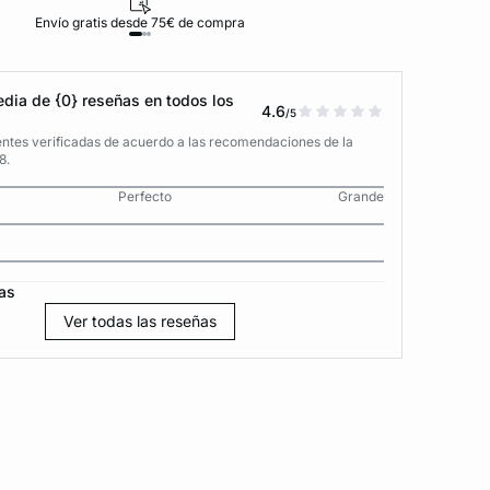
Envío gratis desde 75€ de compra
D
dia de {0} reseñas en todos los
4.6
/5
entes verificadas de acuerdo a las recomendaciones de la
8.
Perfecto
Grande
as
Ver todas las reseñas