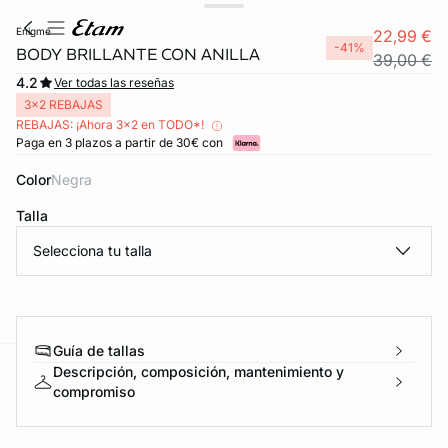
enigme
22,99 €
-41%
BODY BRILLANTE CON ANILLA
39,00 €
4.2
Ver todas las reseñas
3x2 REBAJAS
REBAJAS: ¡Ahora 3x2 en TODO*!
Paga en 3 plazos a partir de 30€ con
Color
negra
Talla
Selecciona tu talla
FORT INVISIBLE
ubrir
Guía de tallas
Descripción, composición, mantenimiento y
ard
question
compromiso