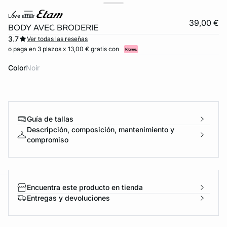
love affair
39,00 €
BODY AVEC BRODERIE
3.7
Ver todas las reseñas
o paga en 3 plazos x 13,00 € gratis con
Color
noir
Guía de tallas
Descripción, composición, mantenimiento y
FORT INVISIBLE
compromiso
ubrir
Encuentra este producto en tienda
ard
question
Entregas y devoluciones