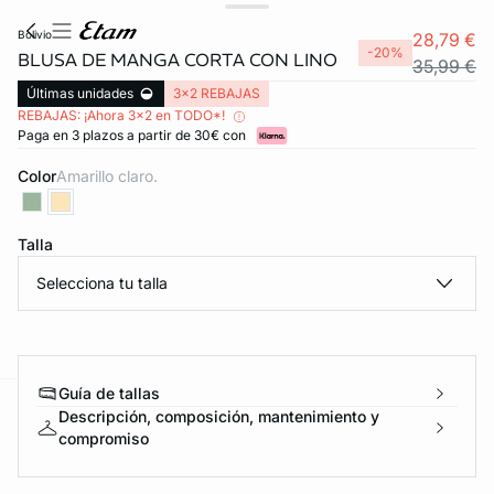
bolivio
28,79 €
-20%
BLUSA DE MANGA CORTA CON LINO
35,99 €
Últimas unidades
3x2 REBAJAS
REBAJAS: ¡Ahora 3x2 en TODO*!
Paga en 3 plazos a partir de 30€ con
Color
amarillo claro.
Talla
Selecciona tu talla
Guía de tallas
Descripción, composición, mantenimiento y
ard
question
compromiso