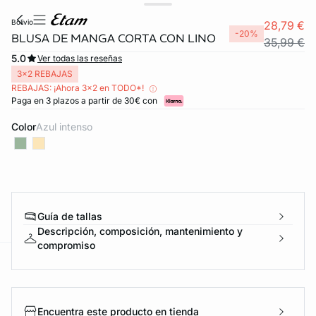
bolivio
28,79 €
-20%
BLUSA DE MANGA CORTA CON LINO
35,99 €
5.0
Ver todas las reseñas
3x2 REBAJAS
REBAJAS: ¡Ahora 3x2 en TODO*!
Paga en 3 plazos a partir de 30€ con
Color
azul intenso
Guía de tallas
Descripción, composición, mantenimiento y
compromiso
ard
question
Encuentra este producto en tienda