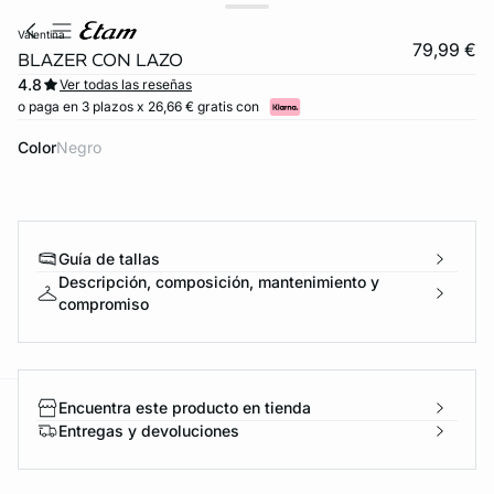
valentina
79,99 €
BLAZER CON LAZO
4.8
Ver todas las reseñas
o paga en 3 plazos x 26,66 € gratis con
Color
negro
Guía de tallas
Descripción, composición, mantenimiento y
FORT INVISIBLE
compromiso
ubrir
Encuentra este producto en tienda
ard
question
Entregas y devoluciones