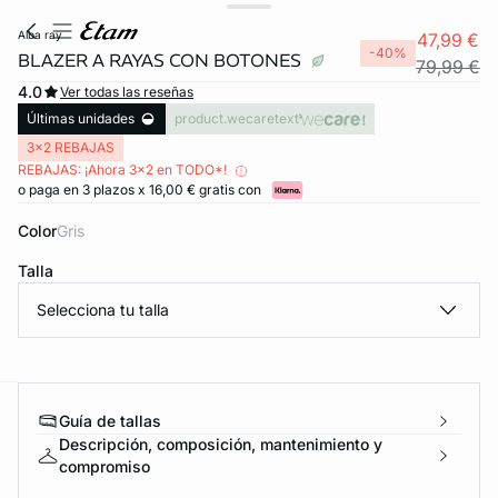
alba ray
47,99 €
-40%
BLAZER A RAYAS CON BOTONES
79,99 €
4.0
Ver todas las reseñas
Últimas unidades
product.wecaretext
3x2 REBAJAS
REBAJAS: ¡Ahora 3x2 en TODO*!
o paga en 3 plazos x 16,00 € gratis con
Color
gris
Talla
Selecciona tu talla
Guía de tallas
ard
question
Descripción, composición, mantenimiento y
compromiso